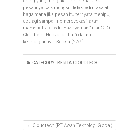
orang yang mengaku teman kita. Jika
pesannya baik mungkin tidak jadi masalah,
bagaimana jika pesan itu ternyata menipu,
apalagi sampai memprovokasi, akan
membuat kita jadi tidak nyaman!” ujar CTO
Cloudtech Hudzaifah Lutfi dalam
keterangannya, Selasa (27/9).
CATEGORY :
BERITA CLOUDTECH
←
Cloudtech (PT Awan Teknologi Global)