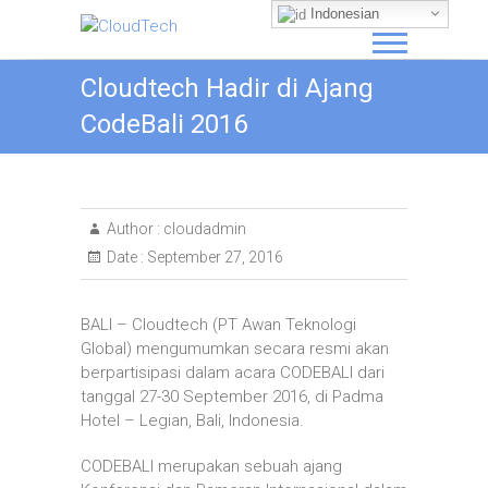
S
Indonesian
k
i
CloudTech
Cloudtech Hadir di Ajang
p
t
CodeBali 2016
o
c
o
n
t
Author :
cloudadmin
e
Date :
September 27, 2016
n
t
BALI – Cloudtech (PT Awan Teknologi
Global) mengumumkan secara resmi akan
berpartisipasi dalam acara CODEBALI dari
tanggal 27-30 September 2016, di Padma
Hotel – Legian, Bali, Indonesia.
CODEBALI merupakan sebuah ajang