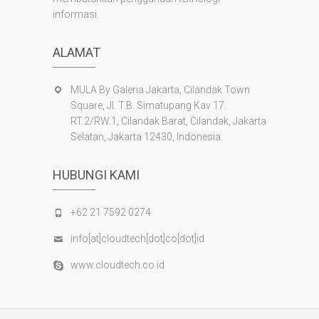
informasi.
ALAMAT
MULA By Galeria Jakarta, Cilandak Town
Square, Jl. T.B. Simatupang Kav 17.
RT.2/RW.1, Cilandak Barat, Cilandak, Jakarta
Selatan, Jakarta 12430, Indonesia.
HUBUNGI KAMI
+62 21 7592 0274
info[at]cloudtech[dot]co[dot]id
www.cloudtech.co.id